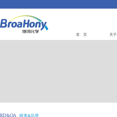
首 页
关于
RD&QA
研发&品质