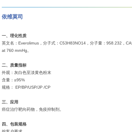
依维莫司
一、理化性质
英文名：Everolimus，分子式：C53H83NO14，分子量：958.232，CAS号：
at 760 mmHg。
二、质量指标
外观：灰白色至淡黄色粉末
含量：≥95%
规格： EP/BP/USP/JP /CP
三、应用
癌症治疗靶向药物，免疫抑制剂。
四、包装规格
按客户要求