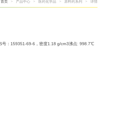
首页
>
产品中心
>
医药化学品
>
原料药系列
>
详情
159351-69-6，密度1.18 g/cm3沸点: 998.7℃