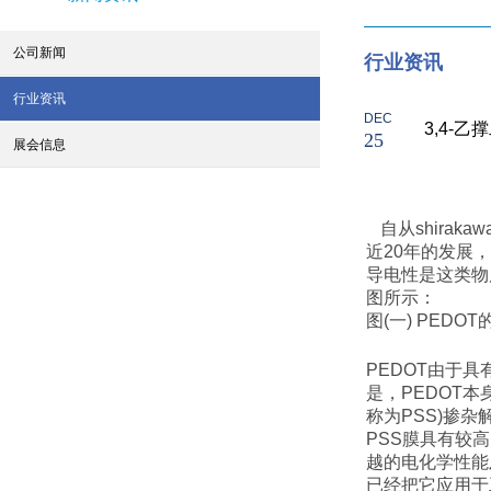
公司新闻
行业资讯
行业资讯
DEC
3,4-
25
展会信息
自从
shirakawa
近
20
年的发展，
导电性是这类物
图
所示：
图
(
一
) PEDOT
PEDOT
由于具
是，
PEDOT
本
称为
PSS)
掺杂
PSS
膜具有较高
越的电化学性能
已经把它应用于