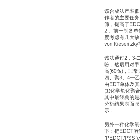
该合成法产率低
作者的主要任务
筛，提高了
EDO
2
． 前一制备单
度考虑有几大缺
von Kieseritzky
该法通过
2
，
3-
吩，然后用对甲
高
(60
％
)
，非常
四、聚
3
、
4
一乙
由
EDT
单体及其
(1)
化学氧化聚
其中最经典的是
分析结果表面膜
示：
另外一种化学氧
下：把
EDOT
溶
(PEDOT/PSS )