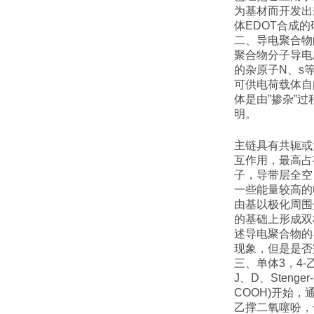
为基材而开发出
体
EDOT
合成的
二、导电聚合物
聚合物分子导电
的杂原子
N
、
s
可供电荷载体自
体是由
”
掺杂
”
过
明。
主链具有共轭或
互作用，最高占
子，导带层全空
一些能量较高的
由基以极化周围
的基础上形成双
述导电聚合物的
现象，但是是否
三、单体
3，
4-
J
、
D
、
Stenger-
COOH)
开始，
乙撑二氧噻吩，